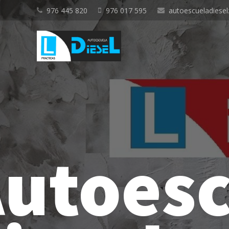
976 445 820
976 017 595
autoescueladiese