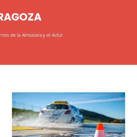
ARAGOZA
rrios de la
Almozara
y el
Actur
.