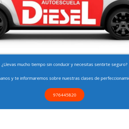
¿Llevas mucho tiempo sin conducir y necesitas sentirte seguro?
manos y te informaremos sobre nuestras clases de perfeccionami
976445820